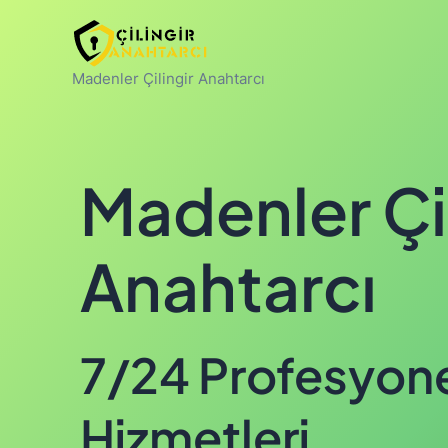
İçeriğe
atla
Madenler Çilingir Anahtarcı
Madenler Çil
Anahtarcı
7/24 Profesyonel
Hizmetleri